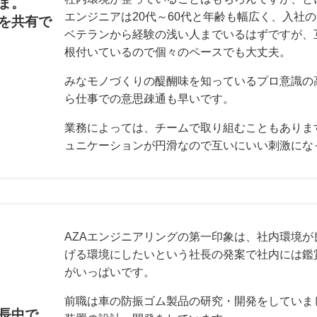
ま。
エンジニアは20代～60代と年齢も幅広く、入社
を共有で
ベテランから経験の浅い人までいるはずですが、
根付いているので個々のペースでも大丈夫。
みなモノづくりの醍醐味を知っているプロ意識の
ら仕事での意思疎通も早いです。
業務によっては、チームで取り組むこともありま
ュニケーションが円滑なので互いにいい刺激にな
AZAエンジニアリングの第一印象は、社内環境
げる環境にしたいという社長の発案で社内には鑑
がいっぱいです。
前職は車の防振ゴム製品の研究・開発をしていま
長中で