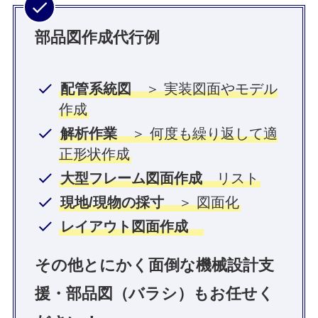
部品図作成代行例
配管系統図
＞ 実装図面やモデル
作成
解析作業
＞ 何度も繰り返して適
正形状作成
大型フレーム図面作成
リスト
現地/現物の採寸
＞ 図面化
レイアウト図面作成
その他とにかく面倒な機械設計支
援・部品図（バラシ）もお任せく