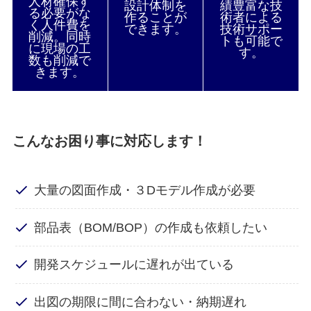
人材確保す
設計体制を
績豊富な技
る必要がな
作ることが
術者による
く人件費を
できます。
技術サポー
削減。同時
トも可能で
に現場の工
す。
数も削減で
きます。
こんなお困り事に対応します！
大量の図面作成・３Dモデル作成が必要
部品表（BOM/BOP）の作成も依頼したい
開発スケジュールに遅れが出ている
出図の期限に間に合わない・納期遅れ