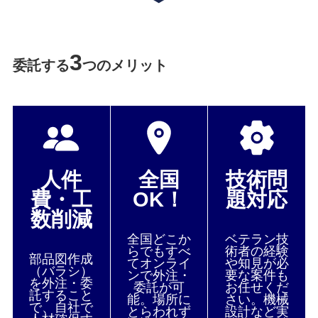
3
委託する
つのメリット
人件
全国
技術問
費・工
OK！
題対応
数削減
全国どこか
ベテラン技
らでもすべ
術者の経験
部品図作成
てオンライ
や知見が必
（バラシ）
ンで外注・
要な案件も
を外注・委
委託が可
お任せくだ
託すること
能。場所に
さい。機械
で、自社で
とらわれず
設計など実