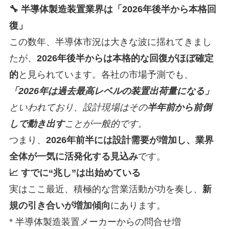
🔧 半導体製造装置業界は「2026年後半から本格回
復」
この数年、半導体市況は大きな波に揺れてきまし
たが、
2026年後半からは本格的な回復がほぼ確定
的
と見られています。各社の市場予測でも、
「2026年は過去最高レベルの装置出荷量になる」
といわれており、設計現場はその
半年前から前倒
しで動き出す
ことが一般的です。
つまり、
2026年前半には設計需要が増加し、業界
全体が一気に活発化する見込み
です。
📈 すでに“兆し”は出始めている
実はここ最近、積極的な営業活動が功を奏し、
新
規の引き合いが増加傾向
にあります。
* 半導体製造装置メーカーからの問合せ増