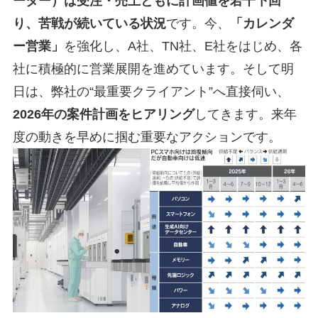
ーター）は受注・売上ともに計画値を若干下回
り、苦戦が続いている状況
です。今、
「カレンダ
ー営業」
を強化し、A社、TN社、E社をはじめ、各
社に積極的に営業展開を進めています。そして明
日は、弊社の“最重要クライアント”へ直接伺い、
2026年の案件計画をヒアリング
してきます。来年
度の動きを早めに掴む重要なアクションです。