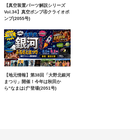
【真空装置パーツ解説シリーズ
Vol.34】真空ポンプ④クライオポ
ンプ(2055号)
【地元情報】第38回「大野北銀河
まつり」開催！今年は秋田か
ら“なまはげ”登場(2051号)